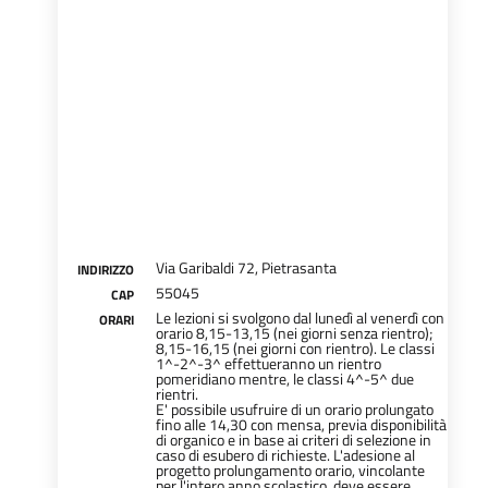
Via Garibaldi 72, Pietrasanta
INDIRIZZO
55045
CAP
Le lezioni si svolgono dal lunedì al venerdì con
ORARI
orario 8,15-13,15 (nei giorni senza rientro);
8,15-16,15 (nei giorni con rientro). Le classi
1^-2^-3^ effettueranno un rientro
pomeridiano mentre, le classi 4^-5^ due
rientri.
E' possibile usufruire di un orario prolungato
fino alle 14,30 con mensa, previa disponibilità
di organico e in base ai criteri di selezione in
caso di esubero di richieste. L'adesione al
progetto prolungamento orario, vincolante
per l'intero anno scolastico, deve essere