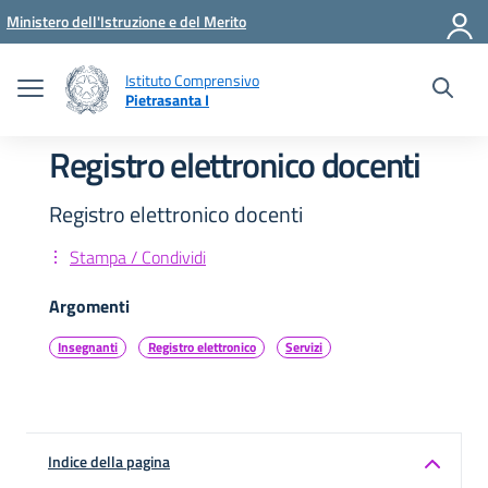
Vai ai contenuti
Vai al menu di navigazione
Vai al footer
Ministero dell'Istruzione e del Merito
Istituto Comprensivo
Pietrasanta I
Registro elettronico docenti
Registro elettronico docenti
Stampa / Condividi
Argomenti
Insegnanti
Registro elettronico
Servizi
Indice della pagina