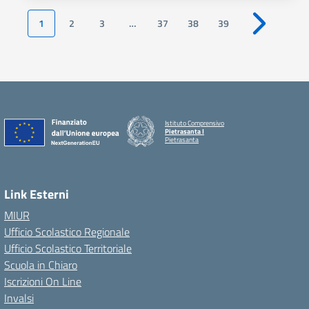
1
2
3
…
37
38
39
Pagina succ
Istituto Comprensivo
Pietrasanta I
Pietrasanta
Link Esterni
MIUR
Ufficio Scolastico Regionale
Ufficio Scolastico Territoriale
Scuola in Chiaro
Iscrizioni On Line
Invalsi