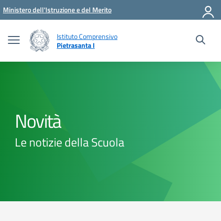
Vai ai contenuti
Vai al menu di navigazione
Vai al footer
Ministero dell'Istruzione e del Merito
Istituto Comprensivo
Pietrasanta I
Novità
Le notizie della Scuola