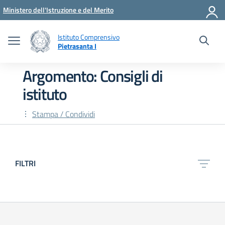
Vai ai contenuti
Vai al menu di navigazione
Vai al footer
Ministero dell'Istruzione e del Merito
Istituto Comprensivo
Pietrasanta I
Argomento: Consigli di
istituto
Stampa / Condividi
FILTRI