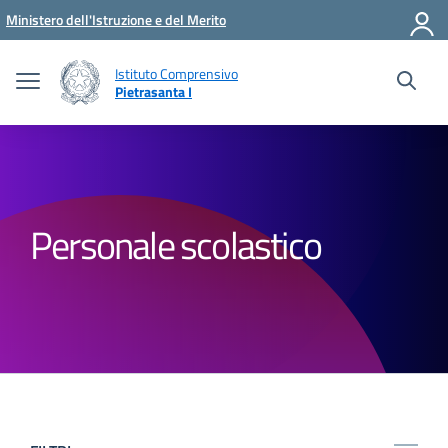
Vai ai contenuti
Vai al menu di navigazione
Vai al footer
Ministero dell'Istruzione e del Merito
Istituto Comprensivo
Pietrasanta I
Personale scolastico