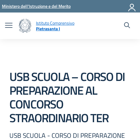
Vai ai contenuti
Vai al menu di navigazione
Vai al footer
Ministero dell'Istruzione e del Merito
Istituto Comprensivo
Pietrasanta I
USB SCUOLA – CORSO DI
PREPARAZIONE AL
CONCORSO
STRAORDINARIO TER
USB SCUOLA - CORSO DI PREPARAZIONE