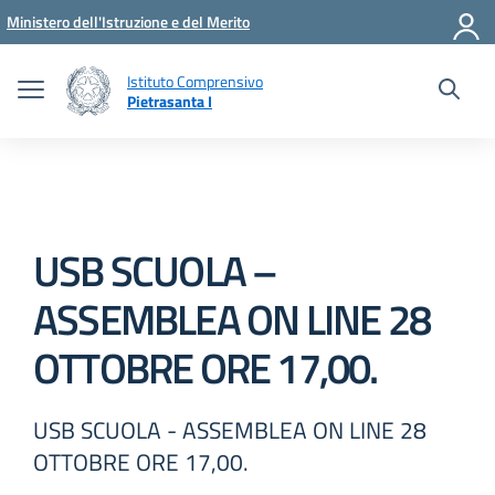
Vai ai contenuti
Vai al menu di navigazione
Vai al footer
Ministero dell'Istruzione e del Merito
Istituto Comprensivo
Pietrasanta I
USB SCUOLA –
ASSEMBLEA ON LINE 28
OTTOBRE ORE 17,00.
USB SCUOLA - ASSEMBLEA ON LINE 28
OTTOBRE ORE 17,00.