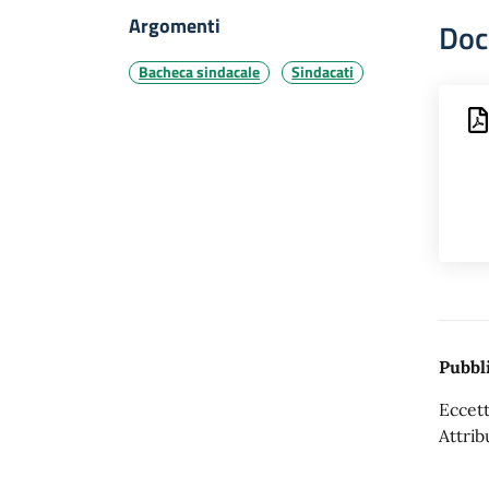
Argomenti
Doc
Bacheca sindacale
Sindacati
Pubbli
Eccett
Attrib