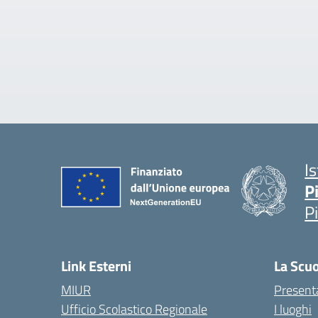
I
P
P
Link Esterni
La Scu
MIUR
Present
Ufficio Scolastico Regionale
I luoghi