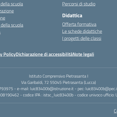
 della scuola
Percorsi di studio
zazione
Didattica
one
Offerta formativa
 della scuola
Le schede didattiche
a
I progetti delle classi
y Policy
Dichiarazione di accessibilità
Note legali
Istituto Comprensivo Pietrasanta I
Via Garibaldi, 72 55045 Pietrasanta (Lucca)
 793975 - e-mail: luic83400b@istruzione.it - pec: luic83400b@pec.is
2008190462 - codice IPA : istsc_luic83400b - codice univoco ufficio
C