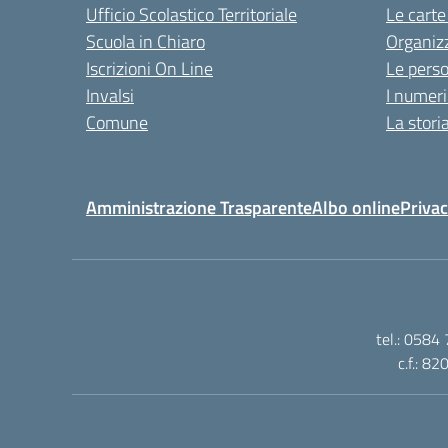
Ufficio Scolastico Territoriale
Le carte
Scuola in Chiaro
Organiz
Iscrizioni On Line
Le pers
Invalsi
I numeri
Comune
La stori
Amministrazione Trasparente
Albo online
Privac
tel.: 0584
c.f.: 8