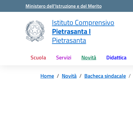
Vai ai contenuti
Vai al menu di navigazione
Vai al footer
Ministero dell'Istruzione e del Merito
Istituto Comprensivo
Pietrasanta I
Pietrasanta
Scuola
Servizi
Novità
Didattica
Home
Novità
Bacheca sindacale