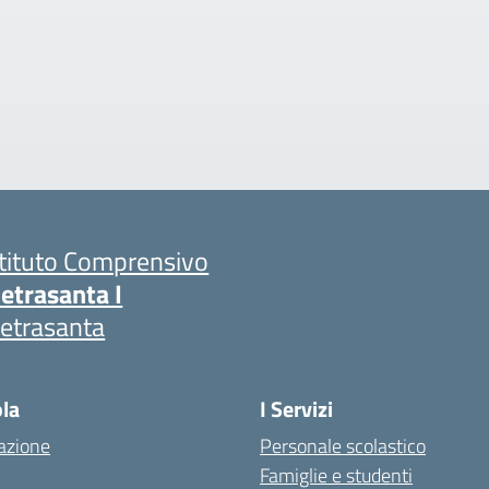
stituto Comprensivo
ietrasanta I
ietrasanta
ola
I Servizi
azione
Personale scolastico
Famiglie e studenti