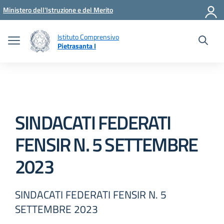
Vai ai contenuti
Vai al menu di navigazione
Vai al footer
Ministero dell'Istruzione e del Merito
Istituto Comprensivo
Pietrasanta I
SINDACATI FEDERATI
FENSIR N. 5 SETTEMBRE
2023
SINDACATI FEDERATI FENSIR N. 5
SETTEMBRE 2023