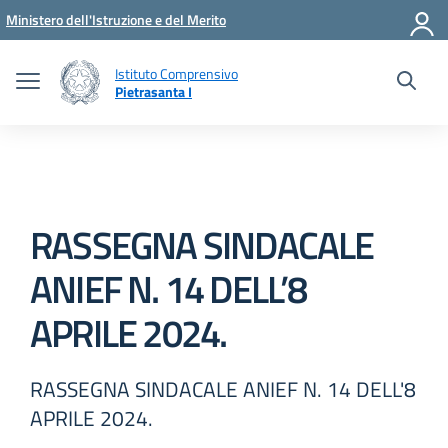
Vai ai contenuti
Vai al menu di navigazione
Vai al footer
Ministero dell'Istruzione e del Merito
Istituto Comprensivo
Pietrasanta I
RASSEGNA SINDACALE
ANIEF N. 14 DELL’8
APRILE 2024.
RASSEGNA SINDACALE ANIEF N. 14 DELL'8
APRILE 2024.