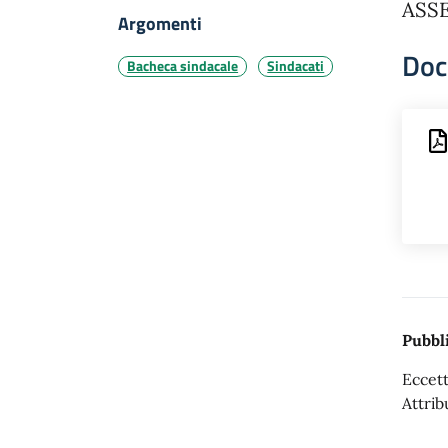
ASS
Argomenti
Doc
Bacheca sindacale
Sindacati
Pubbli
Eccett
Attrib