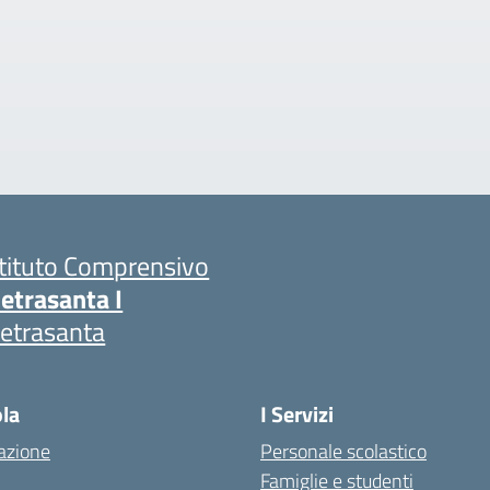
stituto Comprensivo
ietrasanta I
ietrasanta
ola
I Servizi
azione
Personale scolastico
Famiglie e studenti