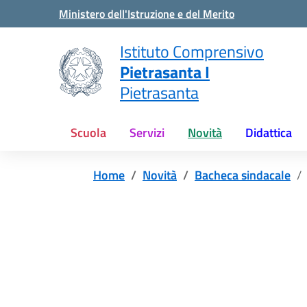
Vai ai contenuti
Vai al menu di navigazione
Vai al footer
Ministero dell'Istruzione e del Merito
Istituto Comprensivo
Pietrasanta I
Pietrasanta
Scuola
Servizi
Novità
Didattica
Home
Novità
Bacheca sindacale