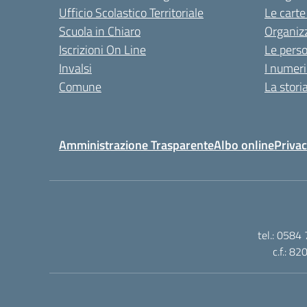
Ufficio Scolastico Territoriale
Le carte
Scuola in Chiaro
Organiz
Iscrizioni On Line
Le pers
Invalsi
I numeri
Comune
La stori
Amministrazione Trasparente
Albo online
Privac
tel.: 0584
c.f.: 8