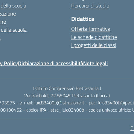
 della scuola
Percorsi di studio
zazione
Didattica
one
Offerta formativa
 della scuola
Le schede didattiche
a
I progetti delle classi
y Policy
Dichiarazione di accessibilità
Note legali
Istituto Comprensivo Pietrasanta I
Via Garibaldi, 72 55045 Pietrasanta (Lucca)
 793975 - e-mail: luic83400b@istruzione.it - pec: luic83400b@pec.is
2008190462 - codice IPA : istsc_luic83400b - codice univoco ufficio
C