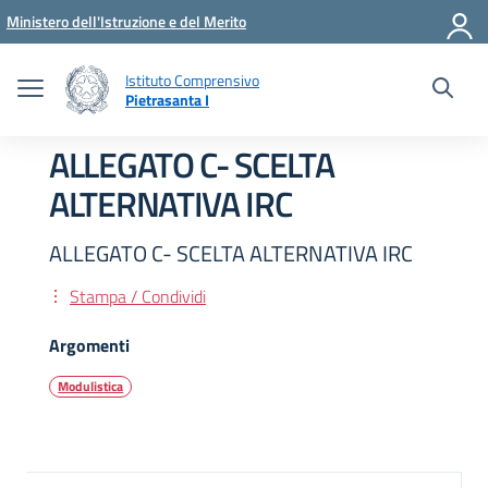
Vai ai contenuti
Vai al menu di navigazione
Vai al footer
Ministero dell'Istruzione e del Merito
Istituto Comprensivo
Pietrasanta I
ALLEGATO C- SCELTA
ALTERNATIVA IRC
ALLEGATO C- SCELTA ALTERNATIVA IRC
Stampa / Condividi
Argomenti
Modulistica