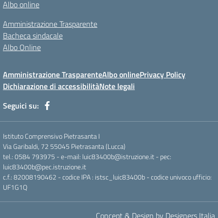
Albo online
Amministrazione Trasparente
Bacheca sindacale
Albo Online
Amministrazione Trasparente
Albo online
Privacy Policy
Dichiarazione di accessibilità
Note legali
Seguici su:
Istituto Comprensivo Pietrasanta I
Via Garibaldi, 72 55045 Pietrasanta (Lucca)
tel.: 0584 793975 - e-mail: luic83400b@istruzione.it - pec:
luic83400b@pec.istruzione.it
c.f.: 82008190462 - codice IPA : istsc_luic83400b - codice univoco ufficio:
UF1G1Q
Concept & Design by Designers Italia