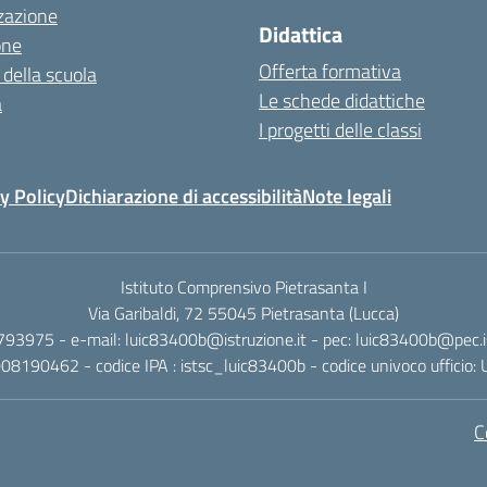
zazione
Didattica
one
Offerta formativa
 della scuola
Le schede didattiche
a
I progetti delle classi
y Policy
Dichiarazione di accessibilità
Note legali
Istituto Comprensivo Pietrasanta I
Via Garibaldi, 72 55045 Pietrasanta (Lucca)
 793975 - e-mail: luic83400b@istruzione.it - pec: luic83400b@pec.is
2008190462 - codice IPA : istsc_luic83400b - codice univoco ufficio
C