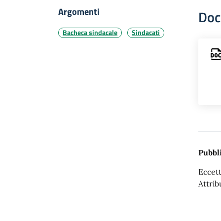
Argomenti
Doc
Bacheca sindacale
Sindacati
Pubbli
Eccett
Attrib