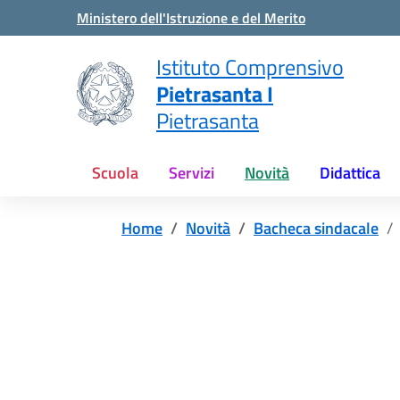
Vai ai contenuti
Vai al menu di navigazione
Vai al footer
Ministero dell'Istruzione e del Merito
Istituto Comprensivo
Pietrasanta I
Pietrasanta
Scuola
Servizi
Novità
Didattica
Home
Novità
Bacheca sindacale