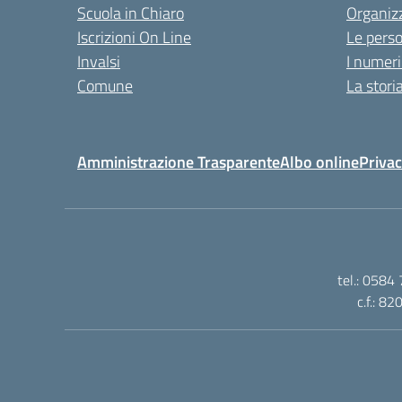
Scuola in Chiaro
Organiz
Iscrizioni On Line
Le pers
Invalsi
I numeri
Comune
La stori
Amministrazione Trasparente
Albo online
Privac
tel.: 0584
c.f.: 8