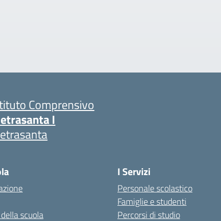
stituto Comprensivo
ietrasanta I
ietrasanta
ola
I Servizi
azione
Personale scolastico
Famiglie e studenti
 della scuola
Percorsi di studio