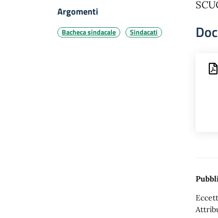
SCU
Argomenti
Doc
Bacheca sindacale
Sindacati
Pubbli
Eccett
Attrib