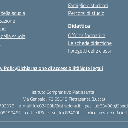
Famiglie e studenti
 della scuola
Percorsi di studio
zazione
Didattica
one
Offerta formativa
 della scuola
Le schede didattiche
a
I progetti delle classi
y Policy
Dichiarazione di accessibilità
Note legali
Istituto Comprensivo Pietrasanta I
Via Garibaldi, 72 55045 Pietrasanta (Lucca)
 793975 - e-mail: luic83400b@istruzione.it - pec: luic83400b@pec.is
2008190462 - codice IPA : istsc_luic83400b - codice univoco ufficio