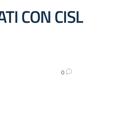
TI CON CISL
0