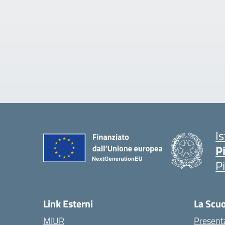
I
P
P
Link Esterni
La Scu
MIUR
Present