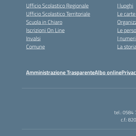
Ufficio Scolastico Regionale
I luoghi
Ufficio Scolastico Territoriale
Le carte
Scuola in Chiaro
Organiz
Iscrizioni On Line
Le pers
Invalsi
I numeri
Comune
La stori
Amministrazione Trasparente
Albo online
Privac
tel.: 0584
c.f.: 8