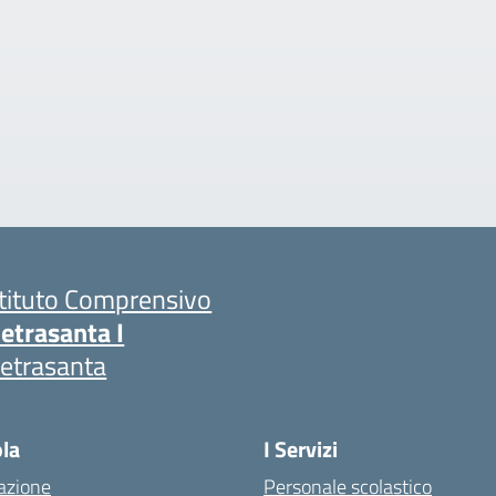
stituto Comprensivo
ietrasanta I
ietrasanta
ola
I Servizi
azione
Personale scolastico