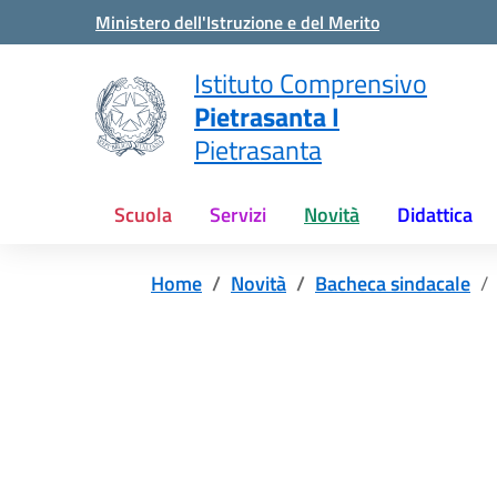
Vai ai contenuti
Vai al menu di navigazione
Vai al footer
Ministero dell'Istruzione e del Merito
Istituto Comprensivo
Pietrasanta I
Pietrasanta
Scuola
Servizi
Novità
Didattica
Home
Novità
Bacheca sindacale