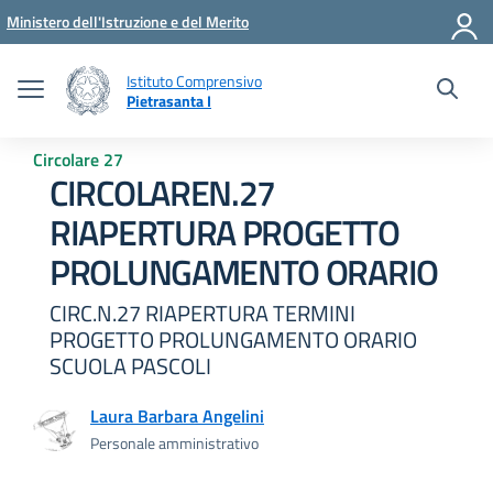
Vai ai contenuti
Vai al menu di navigazione
Vai al footer
Ministero dell'Istruzione e del Merito
Istituto Comprensivo
Pietrasanta I
Circolare 27
CIRCOLAREN.27
RIAPERTURA PROGETTO
PROLUNGAMENTO ORARIO
CIRC.N.27 RIAPERTURA TERMINI
PROGETTO PROLUNGAMENTO ORARIO
SCUOLA PASCOLI
Laura Barbara Angelini
Personale amministrativo