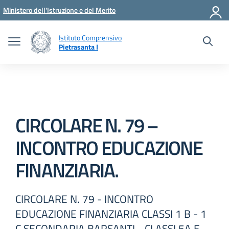
Vai ai contenuti
Vai al menu di navigazione
Vai al footer
Ministero dell'Istruzione e del Merito
Istituto Comprensivo
Pietrasanta I
CIRCOLARE N. 79 –
INCONTRO EDUCAZIONE
FINANZIARIA.
CIRCOLARE N. 79 - INCONTRO
EDUCAZIONE FINANZIARIA CLASSI 1 B - 1
C SECONDARIA BARSANTI - CLASSI 5A E