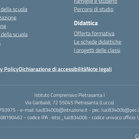
Famiglie e studenti
 della scuola
Percorsi di studio
zazione
Didattica
one
Offerta formativa
 della scuola
Le schede didattiche
a
I progetti delle classi
y Policy
Dichiarazione di accessibilità
Note legali
Istituto Comprensivo Pietrasanta I
Via Garibaldi, 72 55045 Pietrasanta (Lucca)
 793975 - e-mail: luic83400b@istruzione.it - pec: luic83400b@pec.is
2008190462 - codice IPA : istsc_luic83400b - codice univoco ufficio
C