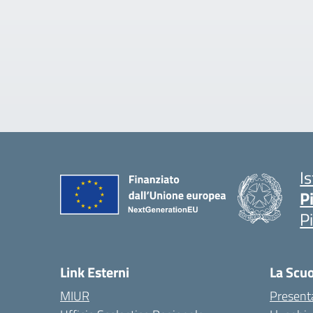
I
P
P
Link Esterni
La Scu
MIUR
Present