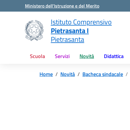
Vai ai contenuti
Vai al menu di navigazione
Vai al footer
Ministero dell'Istruzione e del Merito
Istituto Comprensivo
Pietrasanta I
Pietrasanta
Scuola
Servizi
Novità
Didattica
Home
Novità
Bacheca sindacale