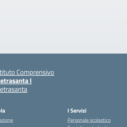
stituto Comprensivo
ietrasanta I
ietrasanta
ola
I Servizi
azione
Personale scolastico