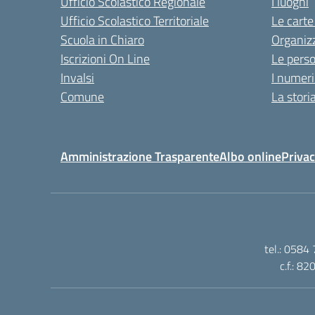
Ufficio Scolastico Regionale
I luoghi
Ufficio Scolastico Territoriale
Le carte
Scuola in Chiaro
Organiz
Iscrizioni On Line
Le pers
Invalsi
I numeri
Comune
La stori
Amministrazione Trasparente
Albo online
Privac
tel.: 0584
c.f.: 8