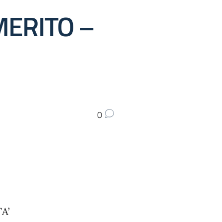
MERITO –
0
A’